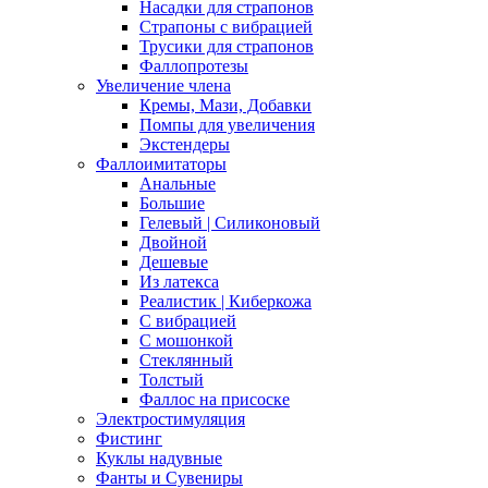
Насадки для страпонов
Страпоны с вибрацией
Трусики для страпонов
Фаллопротезы
Увеличение члена
Кремы, Мази, Добавки
Помпы для увеличения
Экстендеры
Фаллоимитаторы
Анальные
Большие
Гелевый | Силиконовый
Двойной
Дешевые
Из латекса
Реалистик | Киберкожа
С вибрацией
С мошонкой
Стеклянный
Толстый
Фаллос на присоске
Электростимуляция
Фистинг
Куклы надувные
Фанты и Сувениры