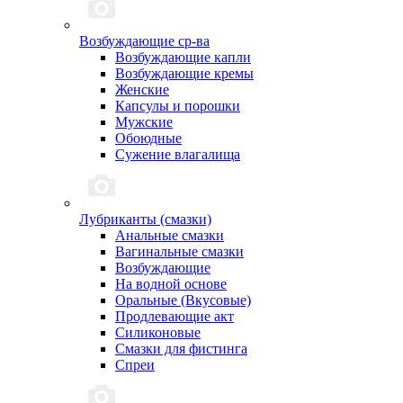
Возбуждающие ср-ва
Возбуждающие капли
Возбуждающие кремы
Женские
Капсулы и порошки
Мужские
Обоюдные
Сужение влагалища
Лубриканты (смазки)
Анальные смазки
Вагинальные смазки
Возбуждающие
На водной основе
Оральные (Вкусовые)
Продлевающие акт
Силиконовые
Смазки для фистинга
Спреи