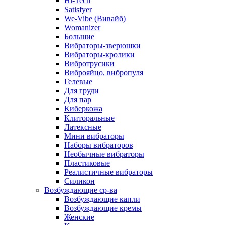
Hi-Tech
Satisfyer
We-Vibe (Вивайб)
Womanizer
Большие
Вибраторы-зверюшки
Вибраторы-кролики
Вибротрусики
Виброяйцо, вибропуля
Гелевые
Для груди
Для пар
Киберкожа
Клиторальные
Латексные
Мини вибраторы
Наборы вибраторов
Необычные вибраторы
Пластиковые
Реалистичные вибраторы
Силикон
Возбуждающие ср-ва
Возбуждающие капли
Возбуждающие кремы
Женские