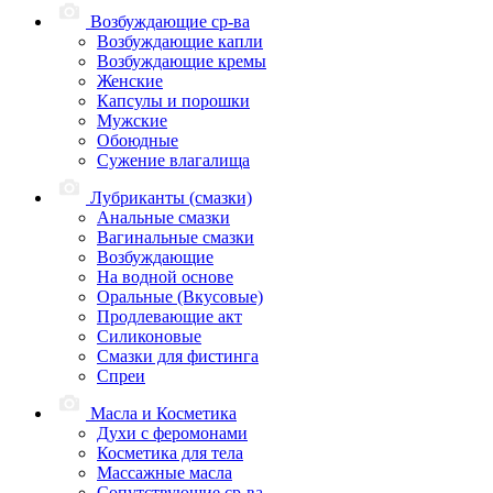
Возбуждающие ср-ва
Возбуждающие капли
Возбуждающие кремы
Женские
Капсулы и порошки
Мужские
Обоюдные
Сужение влагалища
Лубриканты (смазки)
Анальные смазки
Вагинальные смазки
Возбуждающие
На водной основе
Оральные (Вкусовые)
Продлевающие акт
Силиконовые
Смазки для фистинга
Спреи
Масла и Косметика
Духи с феромонами
Косметика для тела
Массажные масла
Сопутствующие ср-ва