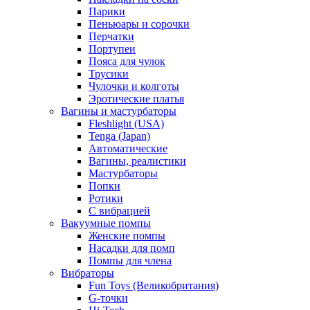
Парики
Пеньюары и сорочки
Перчатки
Портупеи
Пояса для чулок
Трусики
Чулочки и колготы
Эротические платья
Вагины и мастурбаторы
Fleshlight (USA)
Tenga (Japan)
Автоматические
Вагины, реалистики
Мастурбаторы
Попки
Ротики
С вибрацией
Вакуумные помпы
Женские помпы
Насадки для помп
Помпы для члена
Вибраторы
Fun Toys (Великобритания)
G-точки