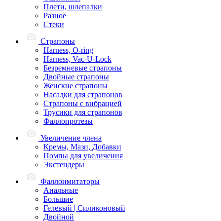
Плети, шлепалки
Разное
Стеки
Страпоны
Harness, O-ring
Harness, Vac-U-Lock
Безремневые страпоны
Двойные страпоны
Женские страпоны
Насадки для страпонов
Страпоны с вибрацией
Трусики для страпонов
Фаллопротезы
Увеличение члена
Кремы, Мази, Добавки
Помпы для увеличения
Экстендеры
Фаллоимитаторы
Анальные
Большие
Гелевый | Силиконовый
Двойной