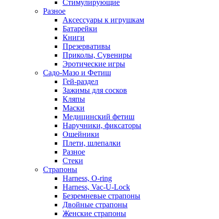
Стимулирующие
Разное
Аксессуары к игрушкам
Батарейки
Книги
Презервативы
Приколы, Сувениры
Эротические игры
Садо-Мазо и Фетиш
Гей-раздел
Зажимы для сосков
Кляпы
Маски
Медицинский фетиш
Наручники, фиксаторы
Ошейники
Плети, шлепалки
Разное
Стеки
Страпоны
Harness, O-ring
Harness, Vac-U-Lock
Безремневые страпоны
Двойные страпоны
Женские страпоны