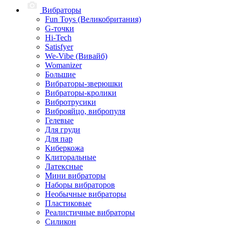
Вибраторы
Fun Toys (Великобритания)
G-точки
Hi-Tech
Satisfyer
We-Vibe (Вивайб)
Womanizer
Большие
Вибраторы-зверюшки
Вибраторы-кролики
Вибротрусики
Виброяйцо, вибропуля
Гелевые
Для груди
Для пар
Киберкожа
Клиторальные
Латексные
Мини вибраторы
Наборы вибраторов
Необычные вибраторы
Пластиковые
Реалистичные вибраторы
Силикон