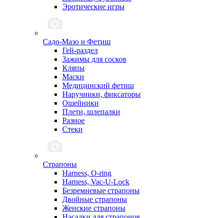
Эротические игры
Садо-Мазо и Фетиш
Гей-раздел
Зажимы для сосков
Кляпы
Маски
Медицинский фетиш
Наручники, фиксаторы
Ошейники
Плети, шлепалки
Разное
Стеки
Страпоны
Harness, O-ring
Harness, Vac-U-Lock
Безремневые страпоны
Двойные страпоны
Женские страпоны
Насадки для страпонов