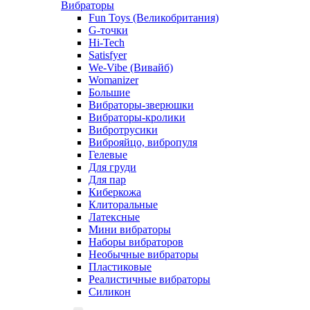
Вибраторы
Fun Toys (Великобритания)
G-точки
Hi-Tech
Satisfyer
We-Vibe (Вивайб)
Womanizer
Большие
Вибраторы-зверюшки
Вибраторы-кролики
Вибротрусики
Виброяйцо, вибропуля
Гелевые
Для груди
Для пар
Киберкожа
Клиторальные
Латексные
Мини вибраторы
Наборы вибраторов
Необычные вибраторы
Пластиковые
Реалистичные вибраторы
Силикон