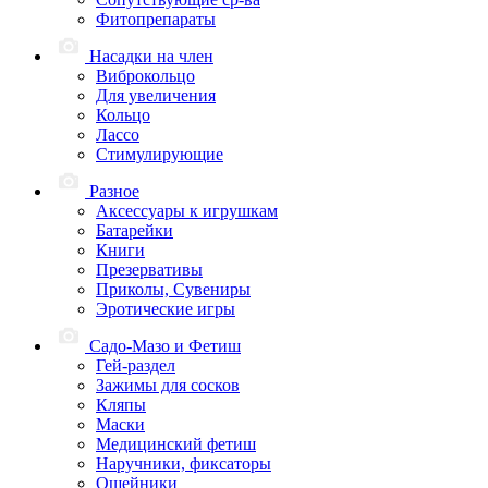
Фитопрепараты
Насадки на член
Виброкольцо
Для увеличения
Кольцо
Лассо
Стимулирующие
Разное
Аксессуары к игрушкам
Батарейки
Книги
Презервативы
Приколы, Сувениры
Эротические игры
Садо-Мазо и Фетиш
Гей-раздел
Зажимы для сосков
Кляпы
Маски
Медицинский фетиш
Наручники, фиксаторы
Ошейники