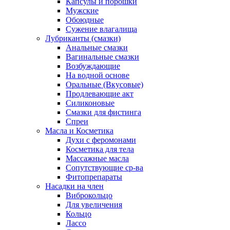
Капсулы и порошки
Мужские
Обоюдные
Сужение влагалища
Лубриканты (смазки)
Анальные смазки
Вагинальные смазки
Возбуждающие
На водной основе
Оральные (Вкусовые)
Продлевающие акт
Силиконовые
Смазки для фистинга
Спреи
Масла и Косметика
Духи с феромонами
Косметика для тела
Массажные масла
Сопутствующие ср-ва
Фитопрепараты
Насадки на член
Виброкольцо
Для увеличения
Кольцо
Лассо