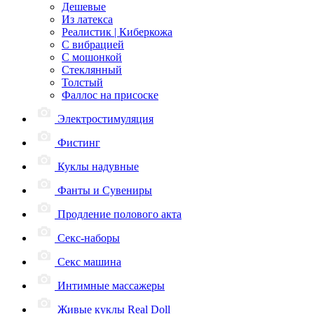
Дешевые
Из латекса
Реалистик | Киберкожа
С вибрацией
С мошонкой
Стеклянный
Толстый
Фаллос на присоске
Электростимуляция
Фистинг
Куклы надувные
Фанты и Сувениры
Продление полового акта
Секс-наборы
Секс машина
Интимные массажеры
Живые куклы Real Doll