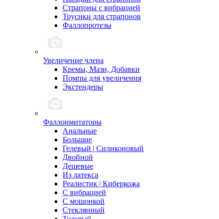
Страпоны с вибрацией
Трусики для страпонов
Фаллопротезы
Увеличение члена
Кремы, Мази, Добавки
Помпы для увеличения
Экстендеры
Фаллоимитаторы
Анальные
Большие
Гелевый | Силиконовый
Двойной
Дешевые
Из латекса
Реалистик | Киберкожа
С вибрацией
С мошонкой
Стеклянный
Толстый