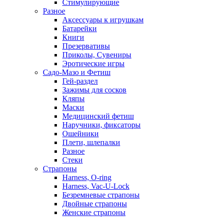
Стимулирующие
Разное
Аксессуары к игрушкам
Батарейки
Книги
Презервативы
Приколы, Сувениры
Эротические игры
Садо-Мазо и Фетиш
Гей-раздел
Зажимы для сосков
Кляпы
Маски
Медицинский фетиш
Наручники, фиксаторы
Ошейники
Плети, шлепалки
Разное
Стеки
Страпоны
Harness, O-ring
Harness, Vac-U-Lock
Безремневые страпоны
Двойные страпоны
Женские страпоны