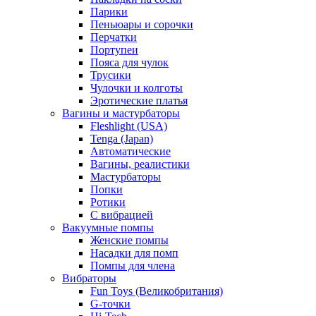
Парики
Пеньюары и сорочки
Перчатки
Портупеи
Пояса для чулок
Трусики
Чулочки и колготы
Эротические платья
Вагины и мастурбаторы
Fleshlight (USA)
Tenga (Japan)
Автоматические
Вагины, реалистики
Мастурбаторы
Попки
Ротики
С вибрацией
Вакуумные помпы
Женские помпы
Насадки для помп
Помпы для члена
Вибраторы
Fun Toys (Великобритания)
G-точки