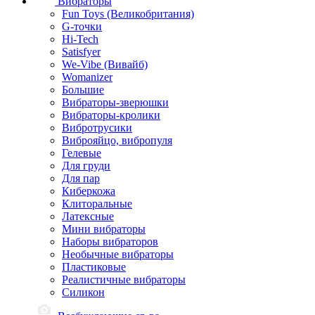
Вибраторы
Fun Toys (Великобритания)
G-точки
Hi-Tech
Satisfyer
We-Vibe (Вивайб)
Womanizer
Большие
Вибраторы-зверюшки
Вибраторы-кролики
Вибротрусики
Виброяйцо, вибропуля
Гелевые
Для груди
Для пар
Киберкожа
Клиторальные
Латексные
Мини вибраторы
Наборы вибраторов
Необычные вибраторы
Пластиковые
Реалистичные вибраторы
Силикон