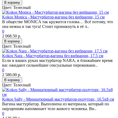
В корзину
Цвет:
Телесный
Kokos Monica - Мастурбатор-вагина без вибрации, 15 см
В обществе MONICA так кружится голова… Всё потому, что
она нежна и так туга! Стоит проникнуть в её л..
0
2 068.50 р.
В корзину
Цвет:
Телесный
Kokos Nara - Мастурбатор-вагина без вибрации, 17.5 см
Если в ваших руках мастурбатор NARA, в ближайшее время
вас ожидают сильнейшие сексуальные переживани..
0
2 580.00 р.
В корзину
Цвет:
Телесный
Kokos Sally - Миниатюрный мастурбатор-полуторс, 16.5х8 см
Вагина мастурбатор. Выполнена из материала, который по
ощущениям напоминает тело живого человека. Вн..
0