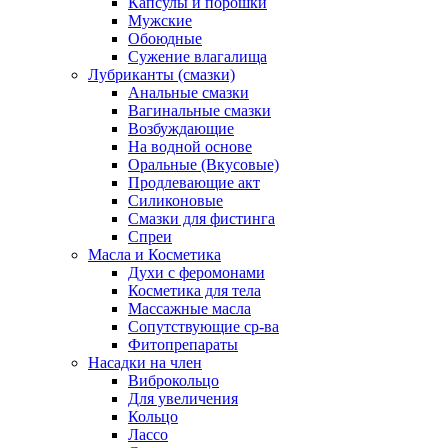
Капсулы и порошки
Мужские
Обоюдные
Сужение влагалища
Лубриканты (смазки)
Анальные смазки
Вагинальные смазки
Возбуждающие
На водной основе
Оральные (Вкусовые)
Продлевающие акт
Силиконовые
Смазки для фистинга
Спреи
Масла и Косметика
Духи с феромонами
Косметика для тела
Массажные масла
Сопутствующие ср-ва
Фитопрепараты
Насадки на член
Виброкольцо
Для увеличения
Кольцо
Лассо