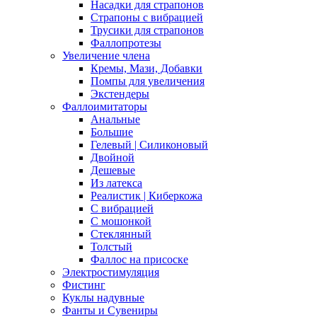
Насадки для страпонов
Страпоны с вибрацией
Трусики для страпонов
Фаллопротезы
Увеличение члена
Кремы, Мази, Добавки
Помпы для увеличения
Экстендеры
Фаллоимитаторы
Анальные
Большие
Гелевый | Силиконовый
Двойной
Дешевые
Из латекса
Реалистик | Киберкожа
С вибрацией
С мошонкой
Стеклянный
Толстый
Фаллос на присоске
Электростимуляция
Фистинг
Куклы надувные
Фанты и Сувениры