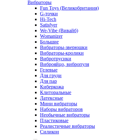
Вибраторы
Fun Toys (Великобритания)
G-точки
Hi-Tech
Satisfyer
We-Vibe (Вивайб)
Womanizer
Большие
Вибраторы-зверюшки
Вибраторы-кролики
Вибротрусики
Виброяйцо, вибропуля
Гелевые
Для груди
Для пар
Киберкожа
Клиторальные
Латексные
Мини вибраторы
Наборы вибраторов
Необычные вибраторы
Пластиковые
Реалистичные вибраторы
Силикон