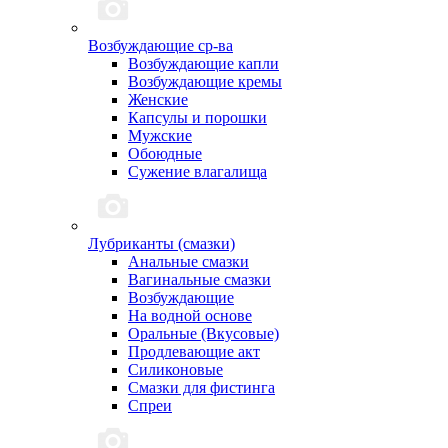
Возбуждающие ср-ва
Возбуждающие капли
Возбуждающие кремы
Женские
Капсулы и порошки
Мужские
Обоюдные
Сужение влагалища
Лубриканты (смазки)
Анальные смазки
Вагинальные смазки
Возбуждающие
На водной основе
Оральные (Вкусовые)
Продлевающие акт
Силиконовые
Смазки для фистинга
Спреи