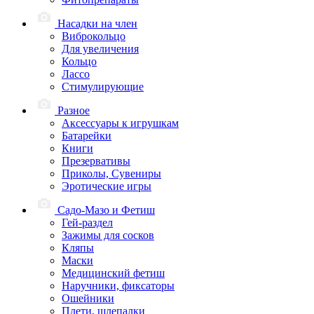
Насадки на член
Виброкольцо
Для увеличения
Кольцо
Лассо
Стимулирующие
Разное
Аксессуары к игрушкам
Батарейки
Книги
Презервативы
Приколы, Сувениры
Эротические игры
Садо-Мазо и Фетиш
Гей-раздел
Зажимы для сосков
Кляпы
Маски
Медицинский фетиш
Наручники, фиксаторы
Ошейники
Плети, шлепалки