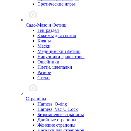
Эротические игры
Садо-Мазо и Фетиш
Гей-раздел
Зажимы для сосков
Кляпы
Маски
Медицинский фетиш
Наручники, фиксаторы
Ошейники
Плети, шлепалки
Разное
Стеки
Страпоны
Harness, O-ring
Harness, Vac-U-Lock
Безремневые страпоны
Двойные страпоны
Женские страпоны
Насадки для страпонов