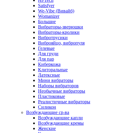
Hi-Tech
Satisfyer
We-Vibe (Вивайб)
Womanizer
Большие
Вибраторы-зверюшки
Вибраторы-кролики
Вибротрусики
Виброяйцо, вибропуля
Гелевые
Для груди
Для пар
Киберкожа
Клиторальные
Латексные
Мини вибраторы
Наборы вибраторов
Необычные вибраторы
Пластиковые
Реалистичные вибраторы
Силикон
Возбуждающие ср-ва
Возбуждающие капли
Возбуждающие кремы
Женские