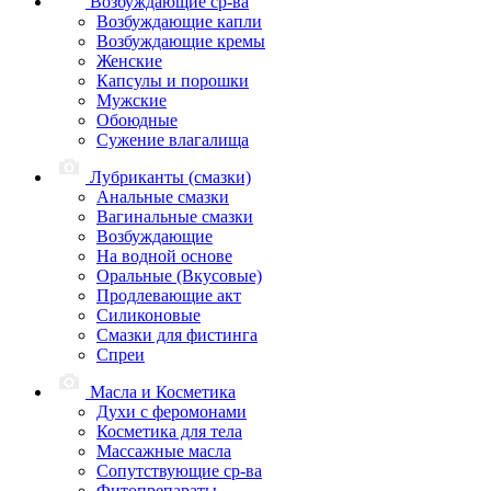
Возбуждающие ср-ва
Возбуждающие капли
Возбуждающие кремы
Женские
Капсулы и порошки
Мужские
Обоюдные
Сужение влагалища
Лубриканты (смазки)
Анальные смазки
Вагинальные смазки
Возбуждающие
На водной основе
Оральные (Вкусовые)
Продлевающие акт
Силиконовые
Смазки для фистинга
Спреи
Масла и Косметика
Духи с феромонами
Косметика для тела
Массажные масла
Сопутствующие ср-ва
Фитопрепараты