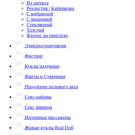
Из латекса
Реалистик | Киберкожа
С вибрацией
С мошонкой
Стеклянный
Толстый
Фаллос на присоске
Электростимуляция
Фистинг
Куклы надувные
Фанты и Сувениры
Продление полового акта
Секс-наборы
Секс машина
Интимные массажеры
Живые куклы Real Doll