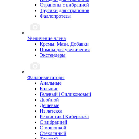
Страпоны с вибрацией
Трусики для страпонов
Фаллопротезы
Увеличение члена
Кремы, Мази, Добавки
Помпы для увеличения
Экстендеры
Фаллоимитаторы
Анальные
Большие
Гелевый | Силиконовый
Двойной
Дешевые
Из латекса
Реалистик | Киберкожа
С вибрацией
С мошонкой
Стеклянный
Толстый