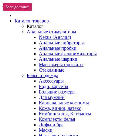
Бесп доставка
Бесп доставка
Бесп доставка
Каталог товаров
Каталог
Анальные стимуляторы
Nexus (Англия)
Анальные вибраторы
Анальные пробки
Анальные фаллоимитаторы
Анальные шарики
Массажеры простаты
Стеклянные
Белье и одежда
Аксессуары
Боди, корсеты
Большие размеры
Для мужчин
Карнавальные костюмы
Кожа, винил, латекс
Комбинезоны, Кэтсьюты
Комплекты белья
Лифы и бра
Маски
Накладки на соски