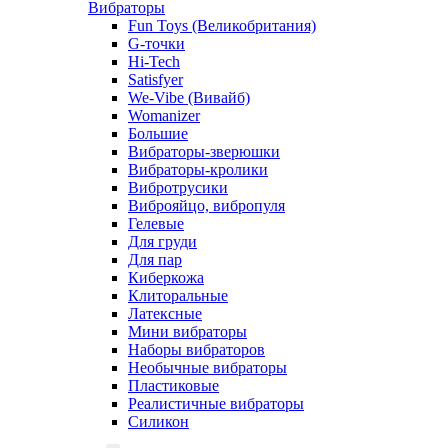
Вибраторы
Fun Toys (Великобритания)
G-точки
Hi-Tech
Satisfyer
We-Vibe (Вивайб)
Womanizer
Большие
Вибраторы-зверюшки
Вибраторы-кролики
Вибротрусики
Виброяйцо, вибропуля
Гелевые
Для груди
Для пар
Киберкожа
Клиторальные
Латексные
Мини вибраторы
Наборы вибраторов
Необычные вибраторы
Пластиковые
Реалистичные вибраторы
Силикон