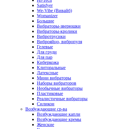
Hi-Tech
Satisfyer
We-Vibe (Вивайб)
Womanizer
Большие
Вибраторы-зверюшки
Вибраторы-кролики
Вибротрусики
Виброяйцо, вибропуля
Гелевые
Для груди
Для пар
Киберкожа
Клиторальные
Латексные
Мини вибраторы
Наборы вибраторов
Необычные вибраторы
Пластиковые
Реалистичные вибраторы
Силикон
Возбуждающие ср-ва
Возбуждающие капли
Возбуждающие кремы
Женские