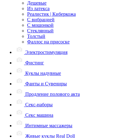
Дешевые
Из латекса
Реалистик | Киберкожа
С вибрацией
С мошонкой
Стеклянный
Толстый
Фаллос на присоске
Электростимуляция
Фистинг
Куклы надувные
Фанты и Сувениры
Продление полового акта
Секс-наборы
Секс машина
Интимные массажеры
Живые куклы Real Doll