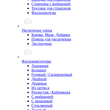
Страпоны с вибрацией
Трусики для страпонов
Фаллопротезы
Увеличение члена
Кремы, Мази, Добавки
Помпы для увеличения
Экстендеры
Фаллоимитаторы
Анальные
Большие
Гелевый | Силиконовый
Двойной
Дешевые
Из латекса
Реалистик | Киберкожа
С вибрацией
С мошонкой
Стеклянный
Толстый