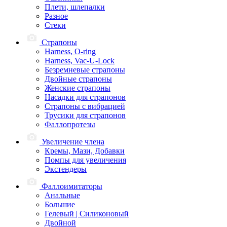
Плети, шлепалки
Разное
Стеки
Страпоны
Harness, O-ring
Harness, Vac-U-Lock
Безремневые страпоны
Двойные страпоны
Женские страпоны
Насадки для страпонов
Страпоны с вибрацией
Трусики для страпонов
Фаллопротезы
Увеличение члена
Кремы, Мази, Добавки
Помпы для увеличения
Экстендеры
Фаллоимитаторы
Анальные
Большие
Гелевый | Силиконовый
Двойной