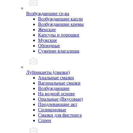
Возбуждающие ср-ва
Возбуждающие капли
Возбуждающие кремы
Женские
Капсулы и порошки
Мужские
Обоюдные
Сужение влагалища
Лубриканты (смазки)
Анальные смазки
Вагинальные смазки
Возбуждающие
На водной основе
Оральные (Вкусовые)
Продлевающие акт
Силиконовые
Смазки для фистинга
Спреи