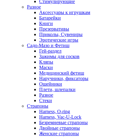
Стимулирующие
Разное
Аксессуары к игрушкам
Батарейки
Книги
Презервативы
Приколы, Сувениры
Эротические игры
Садо-Мазо и Фетиш
Гей-раздел
Зажимы для сосков
Кляпы
Маски
Медицинский фетиш
Наручники, фиксаторы
Ошейники
Плети, шлепалки
Разное
Стеки
Страпоны
Harness, O-ring
Harness, Vac-U-Lock
Безремневые страпоны
Двойные страпоны
Женские страпоны