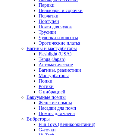
Парики
Пеньюары и сорочки
Перчатки
Портупеи
Пояса для чулок
Трусики
Чулочки и колготы
Эротические платья
Вагины и мастурбаторы
Fleshlight (USA)
Tenga (Japan)
Автоматические
Вагины, реалистики
Мастурбаторы
Попки
Ротики
С вибрацией
Вакуумные помпы
Женские помпы
Насадки для помп
Помпы для члена
Вибраторы
Fun Toys (Великобритания)
G-точки