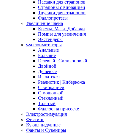
Насадки для страпонов
Страпоны с вибрацией
Трусики для страпонов
Фаллопротезы
Увеличение члена
Кремы, Мази, Добавки
Помпы для увеличения
Экстендеры
Фаллоимитаторы
Анальные
Большие
Гелевый | Силиконовый
Двойной
Дешевые
Из латекса
Реалистик | Киберкожа
С вибрацией
С мошонкой
Стеклянный
Толстый
Фаллос на присоске
Электростимуляция
Фистинг
Куклы надувные
Фанты и Сувениры