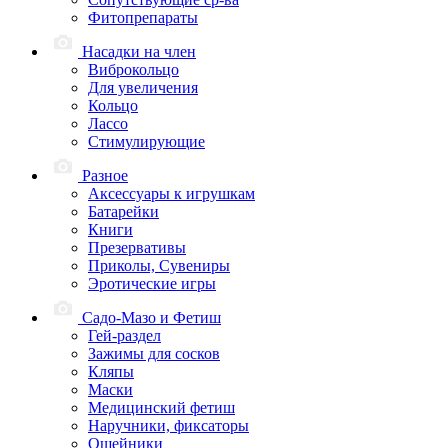
Фитопрепараты
Насадки на член
Виброкольцо
Для увеличения
Кольцо
Лассо
Стимулирующие
Разное
Аксессуары к игрушкам
Батарейки
Книги
Презервативы
Приколы, Сувениры
Эротические игры
Садо-Мазо и Фетиш
Гей-раздел
Зажимы для сосков
Кляпы
Маски
Медицинский фетиш
Наручники, фиксаторы
Ошейники