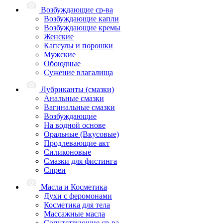
Возбуждающие ср-ва
Возбуждающие капли
Возбуждающие кремы
Женские
Капсулы и порошки
Мужские
Обоюдные
Сужение влагалища
Лубриканты (смазки)
Анальные смазки
Вагинальные смазки
Возбуждающие
На водной основе
Оральные (Вкусовые)
Продлевающие акт
Силиконовые
Смазки для фистинга
Спреи
Масла и Косметика
Духи с феромонами
Косметика для тела
Массажные масла
Сопутствующие ср-ва