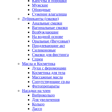
Капсулы и порошки
Мужские
Обоюдные
Сужение влагалища
Лубриканты (смазки)
Анальные смазки
Вагинальные смазки
Возбуждающие
На водной основе
Оральные (Вкусовые)
Продлевающие акт
Силиконовые
Смазки для фистинга
Спреи
Масла и Косметика
Духи с феромонами
Косметика для тела
Массажные масла
Сопутствующие ср-ва
Фитопрепараты
Насадки на член
Виброкольцо
Для увеличения
Кольцо
Лассо