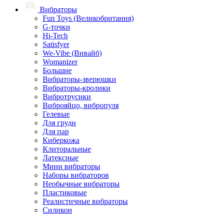
Вибраторы
Fun Toys (Великобритания)
G-точки
Hi-Tech
Satisfyer
We-Vibe (Вивайб)
Womanizer
Большие
Вибраторы-зверюшки
Вибраторы-кролики
Вибротрусики
Виброяйцо, вибропуля
Гелевые
Для груди
Для пар
Киберкожа
Клиторальные
Латексные
Мини вибраторы
Наборы вибраторов
Необычные вибраторы
Пластиковые
Реалистичные вибраторы
Силикон