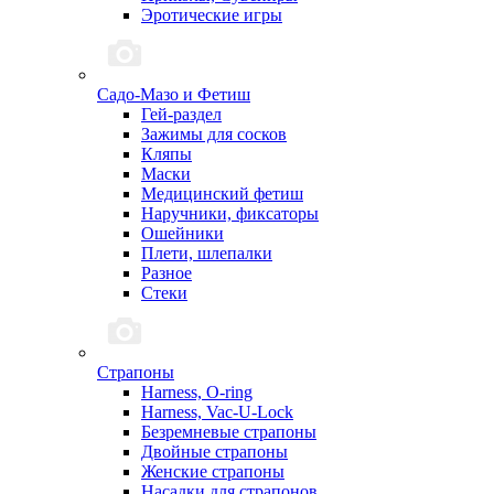
Эротические игры
Садо-Мазо и Фетиш
Гей-раздел
Зажимы для сосков
Кляпы
Маски
Медицинский фетиш
Наручники, фиксаторы
Ошейники
Плети, шлепалки
Разное
Стеки
Страпоны
Harness, O-ring
Harness, Vac-U-Lock
Безремневые страпоны
Двойные страпоны
Женские страпоны
Насадки для страпонов